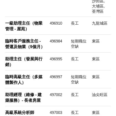
沙田區,
大埔區,
荃灣區
一級助理主任（物業
496910
長工
九龍城區
管理 - 屋苑）
臨時客戶服務主任 -
496984
短期職位
東區
空缺
營運及物業（9個月）
助理主任（發展與行
496995
長工
東區
銷）
臨時高級主任（多媒
496997
短期職位
東區
空缺
體製作人）
助理經理（維修 - 建
497002
長工
油尖旺區
築服務）- 長者房屋
高級系統分析師
497003
長工
東區