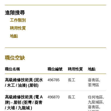
進階搜尋
工作類別
聘用性質
地點
職位空缺
職位名稱
職位編號
聘用性質
地點
高級維修技術員 (泥水
496785
長工
葵青區,
荃灣區
/ 木工 / 油漆) (屋邨)
高級維修技術員 (電 A
496870
長工
任何地區,
九龍城區,
牌) - 屋邨 (荃灣 / 葵青
葵青區,
/ 大埔 / 九龍城 )