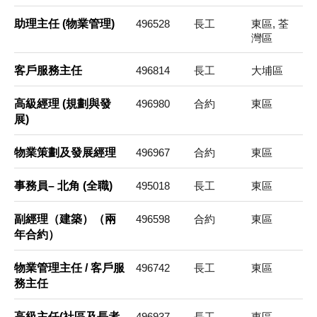
助理主任 (物業管理)
496528
長工
東區, 荃
灣區
客戶服務主任
496814
長工
大埔區
高級經理 (規劃與發
496980
合約
東區
展)
物業策劃及發展經理
496967
合約
東區
事務員– 北角 (全職)
495018
長工
東區
副經理（建築）（兩
496598
合約
東區
年合約）
物業管理主任 / 客戶服
496742
長工
東區
務主任
高級主任(社區及長者
496937
長工
東區