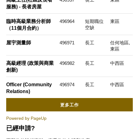
服務) - 長者房屋
臨時高級業務分析師
496964
短期職位
東區
空缺
（11個月合約）
屋宇測量師
496971
長工
任何地區,
東區
高級經理 (政策與商業
496982
長工
中西區
創新)
Officer (Community
496974
長工
中西區
Relations)
更多工作
Powered by PageUp
已經申請?